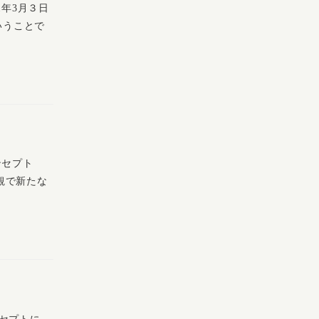
1年3月３日
いうことで
ンセプト
観で新たな
セプトに、