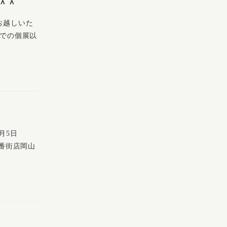
＾＾
お越しいた
んでの個展以
月5日
一番街店岡山