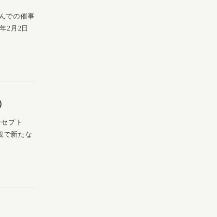
んでの催事
年2月2日
）
ンセプト
観で新たな