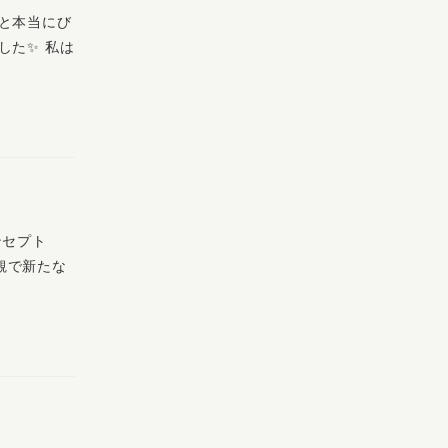
と本当にび
した✨ 私は
ンセプト
観で新たな